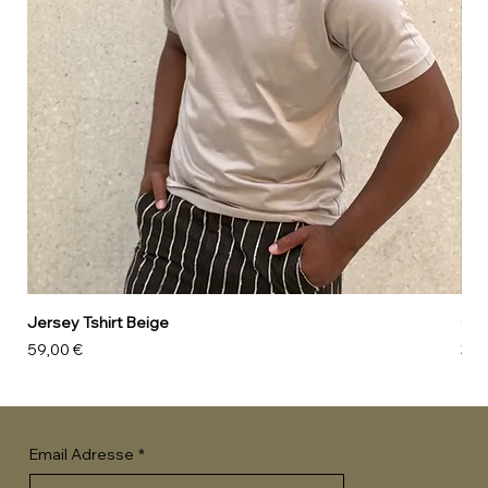
Jersey Tshirt Beige
Can
Preis
Pre
59,00 €
39,
Email Adresse
*