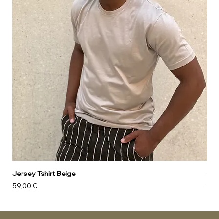
Jersey Tshirt Beige
Can
Preis
Pre
59,00 €
39,