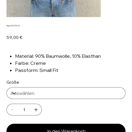
Signorello David
Preis
59,00 €
Material: 90% Baumwolle, 10% Elasthan
Farbe: Creme
Passform: Small Fit
Größe
In den Warenkorb