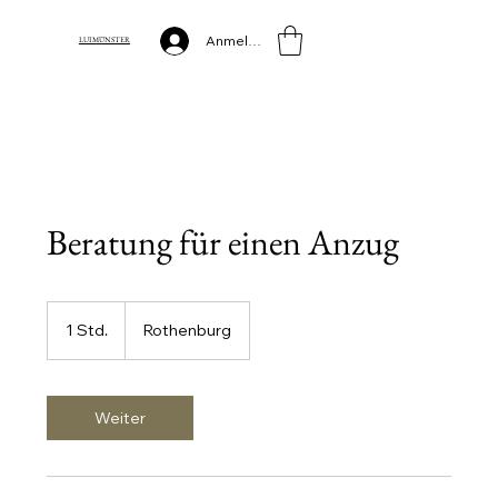
Anmelden
LUI MÜNSTER
Beratung für einen Anzug
1 Std.
1
Rothenburg
S
t
d
Weiter