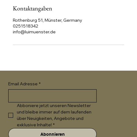
Kontaktangaben
Rothenburg 51, Münster, Germany
0251518342
info@luimuenster.de
Email Adresse
*
Abboniere jetzt unseren Newsletter 
und bleibe immer auf dem laufenden 
über Neuigkeiten, Angebote und 
exklusive Inhalte!
*
Abonnieren