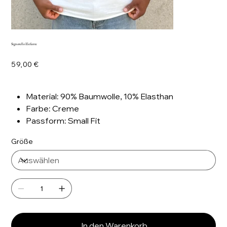
Signorello Elefante
Preis
59,00 €
Material: 90% Baumwolle, 10% Elasthan
Farbe: Creme
Passform: Small Fit
Größe
In den Warenkorb