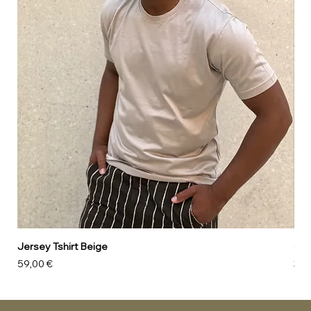
Jersey Tshirt Beige
Can
Preis
Pre
59,00 €
39,